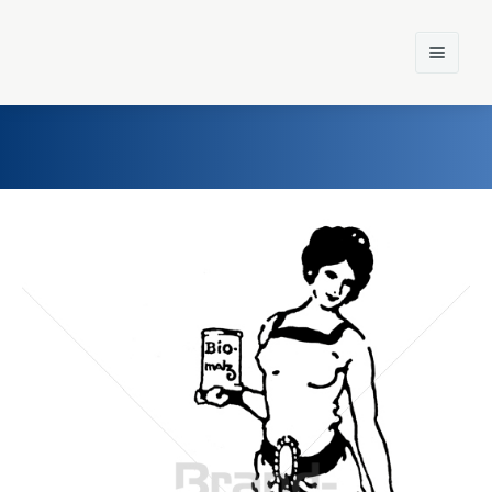
Home
Einst und Heute
Marken
Konzerne
Epoche