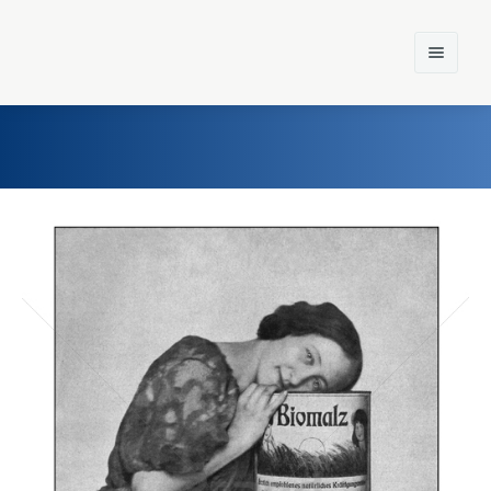
Home
Einst und Heute
Marken
Konzerne
Epoche