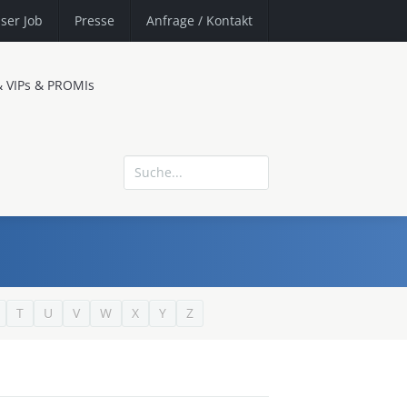
ser Job
Presse
Anfrage
/ Kontakt
& VIPs & PROMIs
T
U
V
W
X
Y
Z