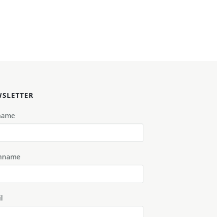
SLETTER
name
hname
l