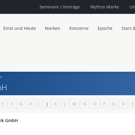
Seminare
/ Vorträge
Mythos Marke
Un
Einst und Heute
Marken
Konzerne
Epoche
Stars 
H
bH
E
F
G
H
I
J
K
L
M
N
O
P
Q
R
S
nik GmbH