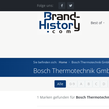
Folge uns:
Best of
Sie befinden sich:
Home
Bosch Thermotechnik Gmb
Bosch Thermotechnik Gm
Home
Alle
0-9
A
B
C
D
Einst und Heute
1
Marken gefunden für
Bosch Thermotech
Marken