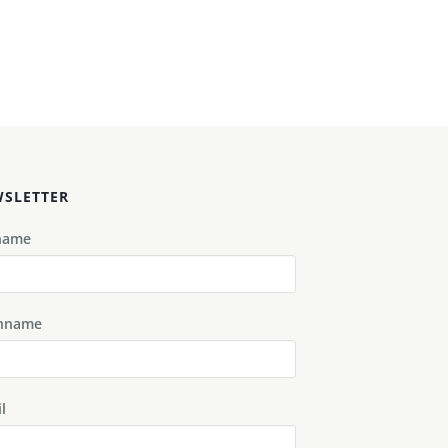
SLETTER
name
hname
l