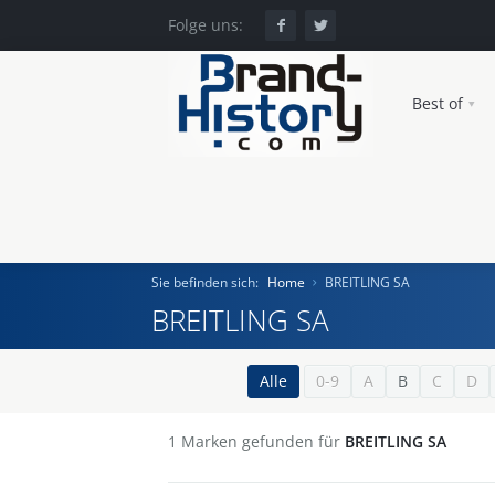
Folge uns:
Best of
Sie befinden sich:
Home
BREITLING SA
BREITLING SA
Home
Alle
0-9
A
B
C
D
Einst und Heute
1
Marken gefunden für
BREITLING SA
Marken