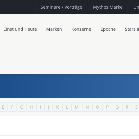
Seminare
/ Vorträge
Mythos Marke
Un
Einst und Heute
Marken
Konzerne
Epoche
Stars 
E
F
G
H
I
J
K
L
M
N
O
P
Q
R
S