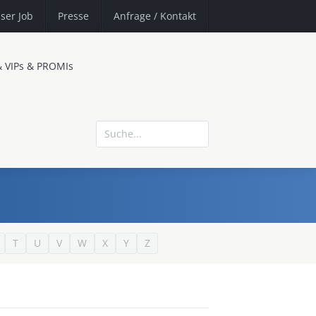
ser Job
Presse
Anfrage
/ Kontakt
& VIPs & PROMIs
T
U
V
W
X
Y
Z