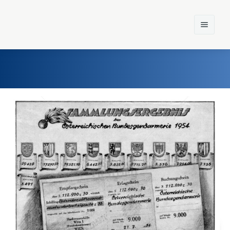
Home
Einst und Heute
Marken
Konzerne
Epoche