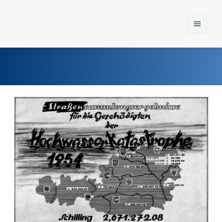
Home
Einst und Heute
Marken
Konzerne
Epoche