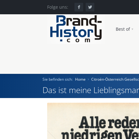
Folge uns:
Best of
Sie befinden sich:
Home
Citroën-Österreich Gesellsc
Das ist meine Lieblingsmar
Home
Einst und Heute
Marken