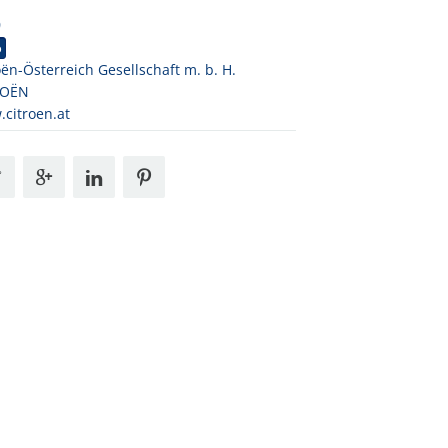
0
o
oën-Österreich Gesellschaft m. b. H.
ROËN
citroen.at