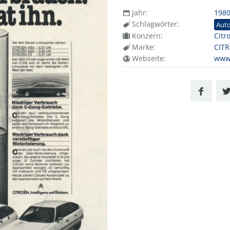
Jahr:
198
Schlagwörter:
Aut
Konzern:
Citr
Marke:
CIT
Webseite:
www.