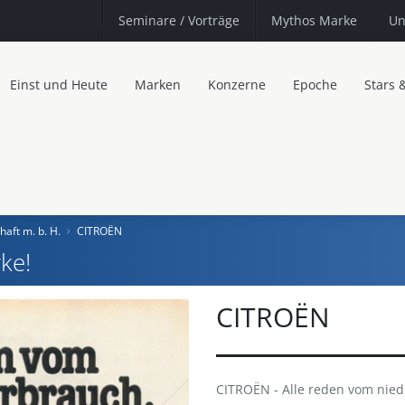
Seminare
/ Vorträge
Mythos Marke
Un
Einst und Heute
Marken
Konzerne
Epoche
Stars 
haft m. b. H.
CITROËN
ke!
CITROËN
CITROËN - Alle reden vom niedr