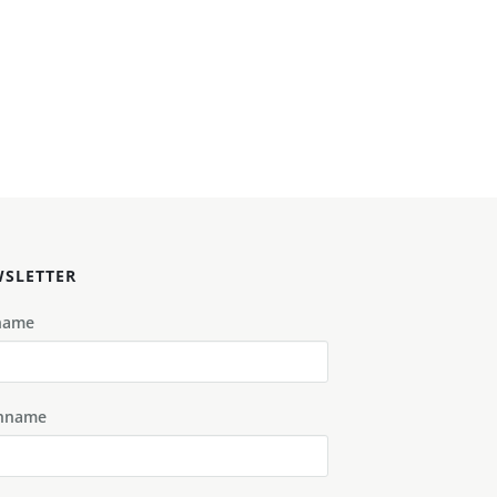
SLETTER
name
hname