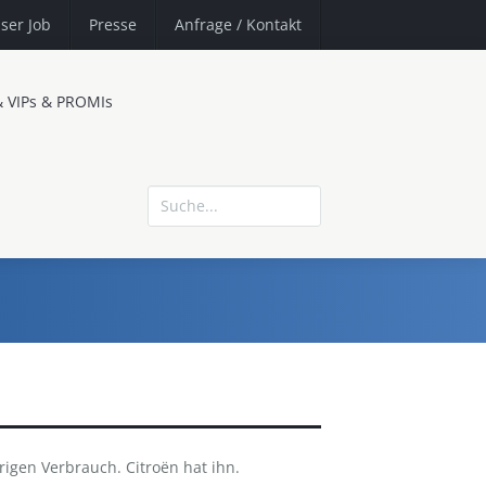
ser Job
Presse
Anfrage
/ Kontakt
& VIPs & PROMIs
igen Verbrauch. Citroën hat ihn.