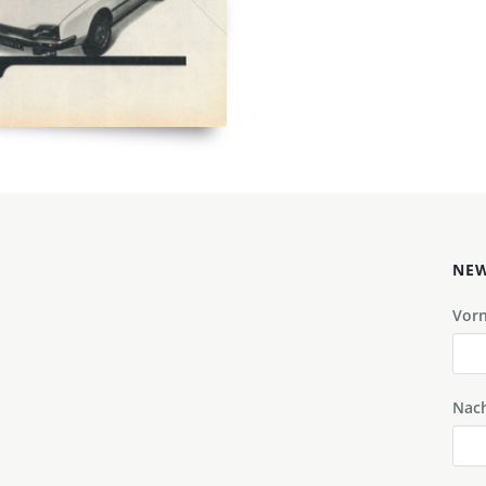
NEW
Vor
Nac