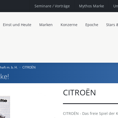
Seminare
/ Vorträge
Mythos Marke
Un
Einst und Heute
Marken
Konzerne
Epoche
Stars 
haft m. b. H.
CITROËN
ke!
CITROËN
CITROËN - Das freie Spiel der 