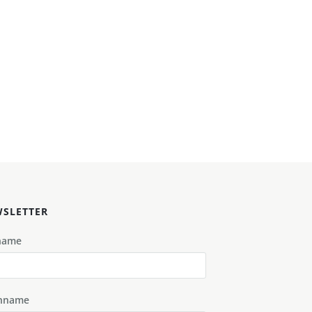
SLETTER
name
hname