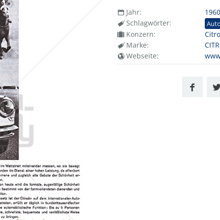
Jahr:
196
Schlagwörter:
Aut
Konzern:
Citr
Marke:
CIT
Webseite:
www.