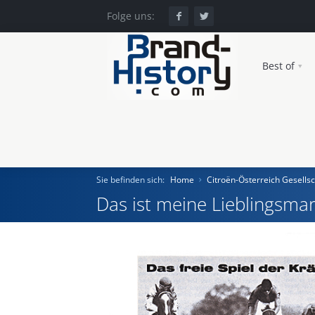
Folge uns:
Best of
Sie befinden sich:
Home
Citroën-Österreich Gesellsc
Das ist meine Lieblingsmar
Home
Einst und Heute
Marken