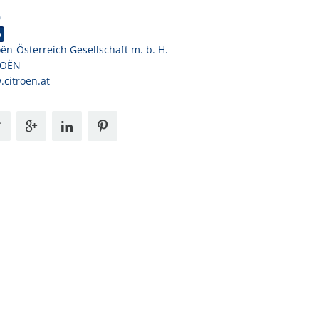
0
o
oën-Österreich Gesellschaft m. b. H.
ROËN
citroen.at