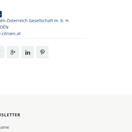
9
o
oën-Österreich Gesellschaft m. b. H.
ROËN
citroen.at
SLETTER
name