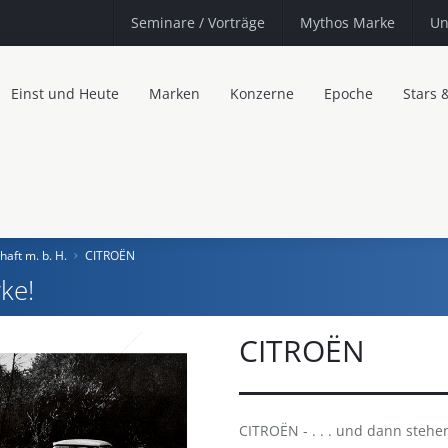
Seminare
/ Vorträge
Mythos Marke
Un
Einst und Heute
Marken
Konzerne
Epoche
Stars 
haft m. b. H.
CITROËN
ke!
CITROËN
CITROËN - . . . und dann stehen