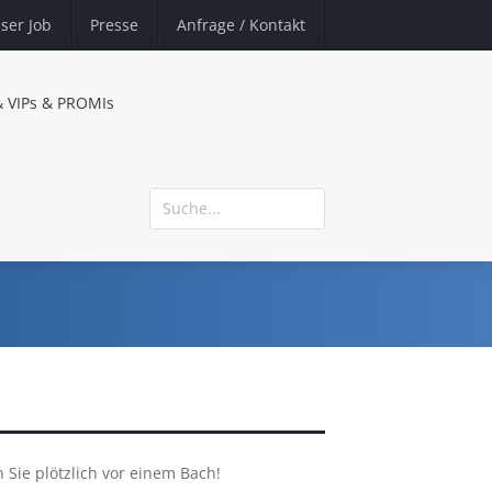
ser Job
Presse
Anfrage
/ Kontakt
& VIPs & PROMIs
 Sie plötzlich vor einem Bach!