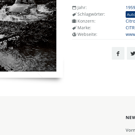
Jahr:
195
Schlagwörter:
Aut
Konzern:
Citr
Marke:
CIT
Webseite:
www.
NEW
Vor