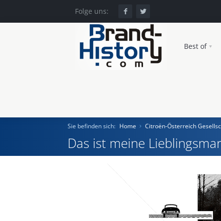
Folge uns:
Best of
Sie befinden sich:
Home
Citroën-Österreich Gesellsc
Das ist meine Lieblingsmar
Home
Einst und Heute
Marken