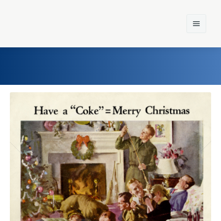
Home
Einst und Heute
Marken
Konzerne
Epoche