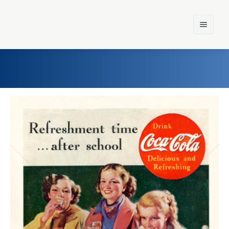
Home
Einst und Heute
Marken
Konzerne
Epoche