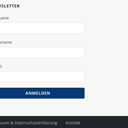
SLETTER
name
hname
l
ANMELDEN
ssum & Datenschutzerklärung
Kontakt