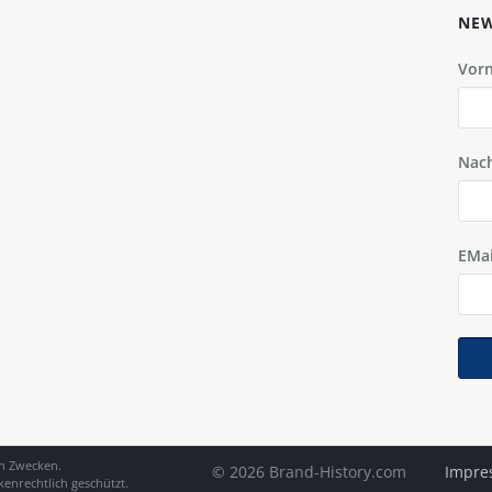
NEW
Vor
Nac
EMai
en Zwecken.
© 2026 Brand-History.com
Impre
enrechtlich geschützt.