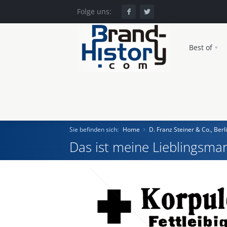
Folge uns:
Best of
Sie befinden sich:
Home
D. Franz Steiner & Co., Berl
Das ist meine Lieblingsmar
Home
Einst und Heute
Marken