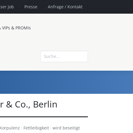
ser Job
Presse
Anfrage
/ Kontakt
& VIPs & PROMIs
r & Co., Berlin
Korpulenz · Fettleibigkeit · wird beseitigt