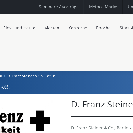
Seminare
/ Vorträge
Mythos Marke
Un
Einst und Heute
Marken
Konzerne
Epoche
Stars 
in
D. Franz Steiner & Co., Berlin
ke!
D. Franz Steine
D. Franz Steiner & Co., Berlin - 