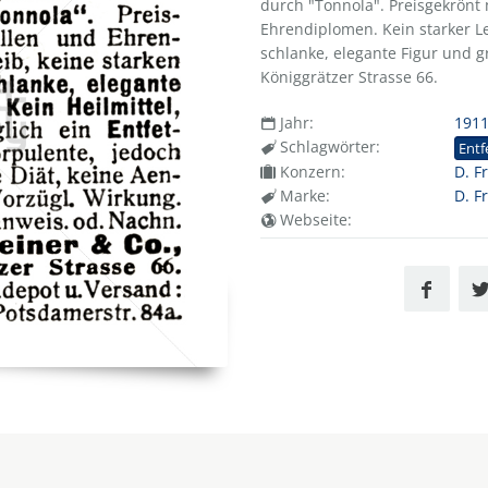
durch "Tonnola". Preisgekrönt
Ehrendiplomen. Kein starker L
schlanke, elegante Figur und gra
Königgrätzer Strasse 66.
Jahr:
191
Schlagwörter:
Entf
Konzern:
D. F
Marke:
D. F
Webseite: