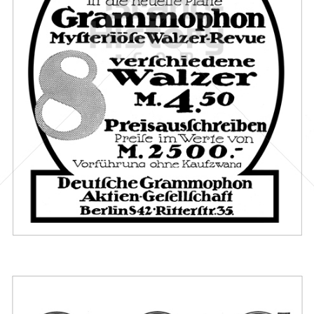
Deutsche Grammophon Akt.-Ges., Berlin
Deutsche Grammophon
1912
Bild-ID: 46418