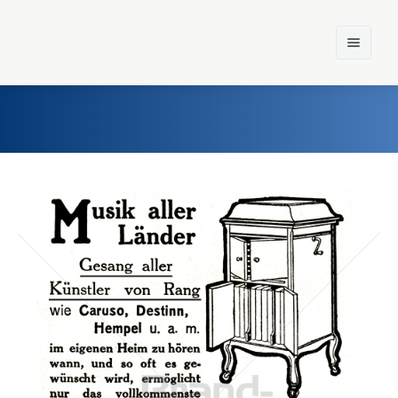
Home
Einst und Heute
Marken
Konzerne
Epoche