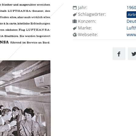
Jahr:
196
Schlagwörter:
Airli
Konzern:
Deut
Marke:
Luft
Webseite:
www