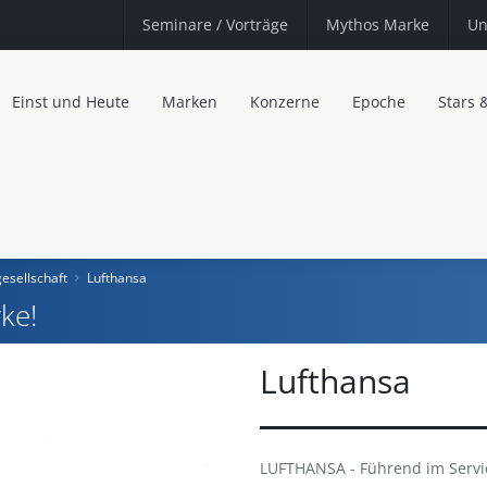
Seminare
/ Vorträge
Mythos Marke
Un
Einst und Heute
Marken
Konzerne
Epoche
Stars 
esellschaft
Lufthansa
ke!
Lufthansa
LUFTHANSA - Führend im Servi