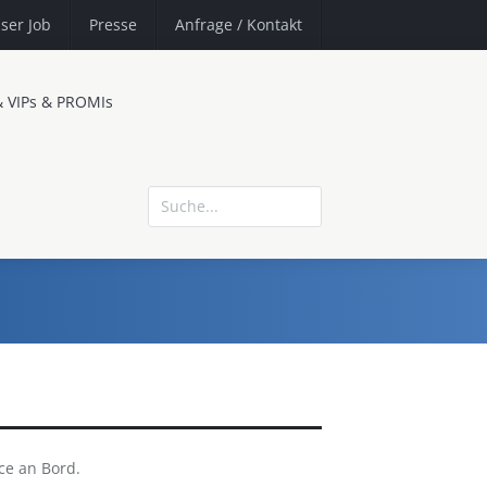
ser Job
Presse
Anfrage
/ Kontakt
& VIPs & PROMIs
ce an Bord.