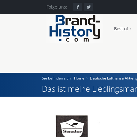
Folge uns:
Best of
Sie befinden sich:
Home
Deutsche Lufthansa Aktieng
Das ist meine Lieblingsmar
Home
Einst und Heute
Marken