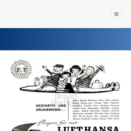
Home
Einst und Heute
Marken
Konzerne
Epoche