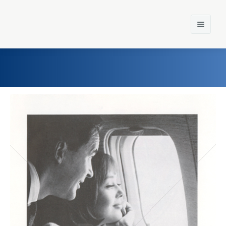
Home
Einst und Heute
Marken
Konzerne
Epoche