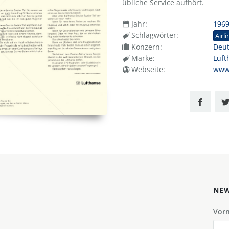
übliche Service aufhört.
Jahr:
196
Schlagwörter:
Airli
Konzern:
Deut
Marke:
Luft
Webseite:
www
NEW
Vor