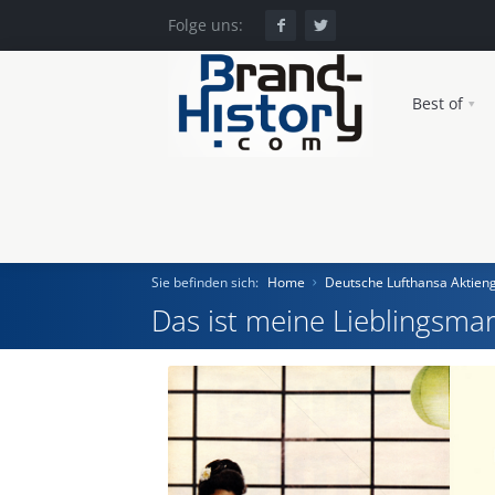
Folge uns:
Best of
Sie befinden sich:
Home
Deutsche Lufthansa Aktieng
Das ist meine Lieblingsmar
Home
Einst und Heute
Marken