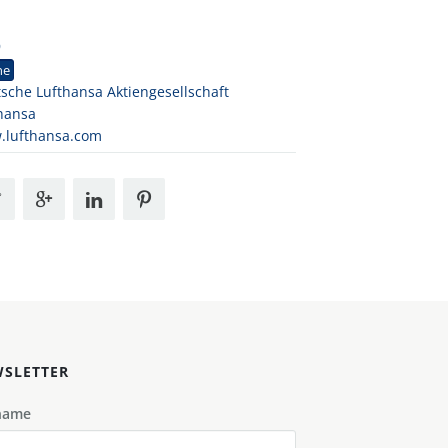
9
ne
sche Lufthansa Aktiengesellschaft
hansa
.lufthansa.com
SLETTER
name