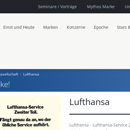
Seminare
/ Vorträge
Mythos Marke
Un
Einst und Heute
Marken
Konzerne
Epoche
Stars 
esellschaft
Lufthansa
ke!
Lufthansa
Lufthansa - Lufthansa-Service 