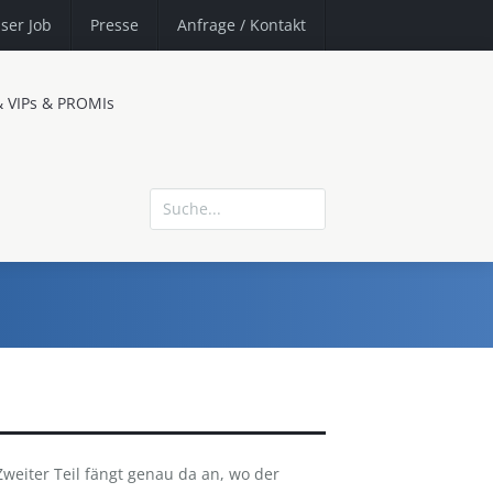
ser Job
Presse
Anfrage
/ Kontakt
& VIPs & PROMIs
Zweiter Teil fängt genau da an, wo der