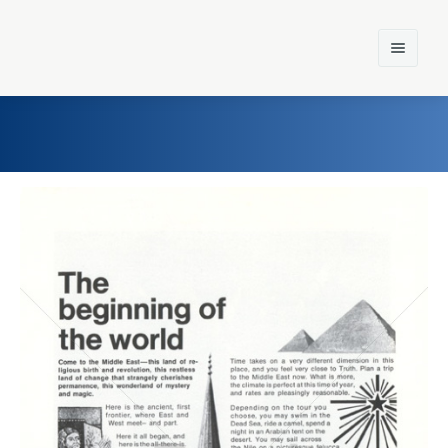
Home
Einst und Heute
Marken
Konzerne
Epoche