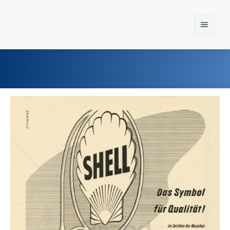
Home
Einst und Heute
Marken
Konzerne
Epoche