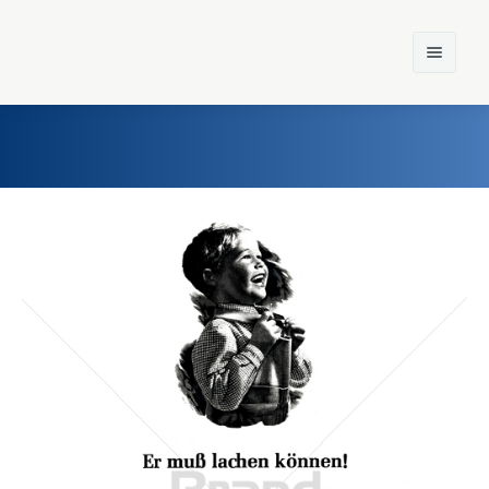
Home
Einst und Heute
Marken
Konzerne
Epoche