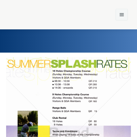
Home
Einst und Heute
Marken
Konzerne
Epoche