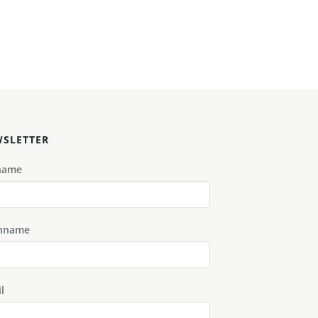
SLETTER
name
hname
l