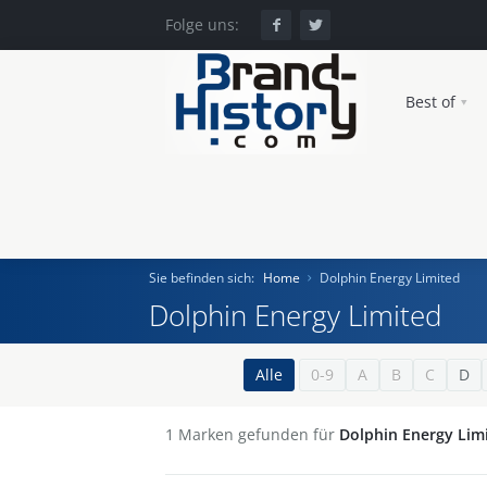
Folge uns:
Best of
Sie befinden sich:
Home
Dolphin Energy Limited
Dolphin Energy Limited
Home
Alle
0-9
A
B
C
D
Einst und Heute
1
Marken gefunden für
Dolphin Energy Lim
Marken