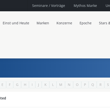
Seminare
/ Vorträge
Mythos Marke
Un
Einst und Heute
Marken
Konzerne
Epoche
Stars 
E
F
G
H
I
J
K
L
M
N
O
P
Q
R
S
ited