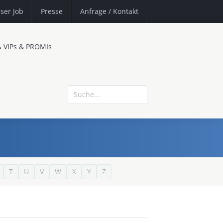
ser Job
Presse
Anfrage
/ Kontakt
& VIPs & PROMIs
T
U
V
W
X
Y
Z