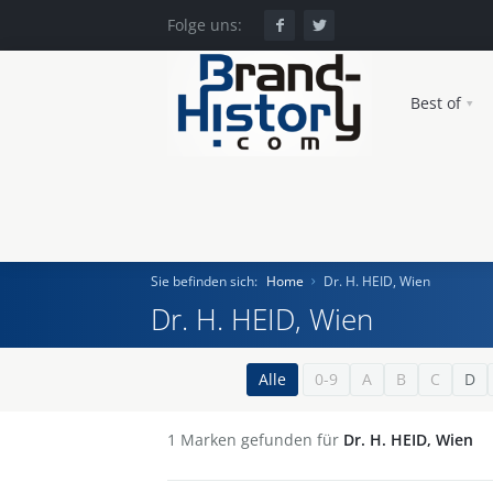
Folge uns:
Best of
Sie befinden sich:
Home
Dr. H. HEID, Wien
Dr. H. HEID, Wien
Home
Alle
0-9
A
B
C
D
Einst und Heute
1
Marken gefunden für
Dr. H. HEID, Wien
Marken