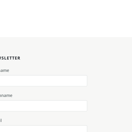
SLETTER
name
hname
l