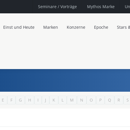
Seminare
/ Vorträge
Mythos Marke
Un
Einst und Heute
Marken
Konzerne
Epoche
Stars 
E
F
G
H
I
J
K
L
M
N
O
P
Q
R
S