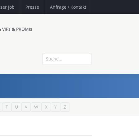
ser Job
Presse
Anfrage
/ Kontakt
& VIPs & PROMIs
T
U
V
W
X
Y
Z