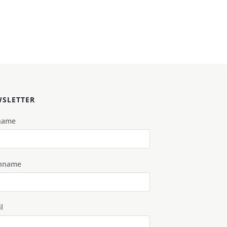
SLETTER
name
hname
l