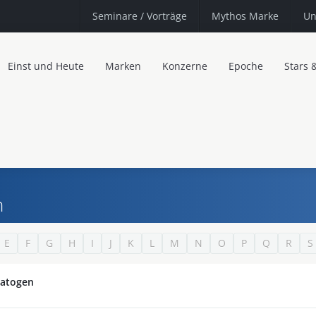
Seminare
/ Vorträge
Mythos Marke
Un
Einst und Heute
Marken
Konzerne
Epoche
Stars 
n
E
F
G
H
I
J
K
L
M
N
O
P
Q
R
S
atogen