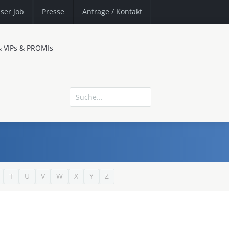
ser Job
Presse
Anfrage
/ Kontakt
& VIPs & PROMIs
T
U
V
W
X
Y
Z