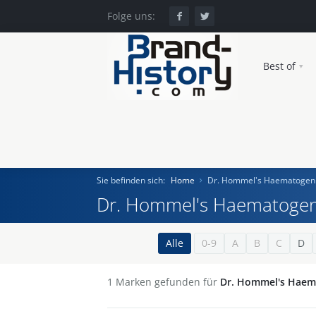
Folge uns:
Best of
Sie befinden sich:
Home
Dr. Hommel's Haematogen
Dr. Hommel's Haematoge
Home
Alle
0-9
A
B
C
D
Einst und Heute
1
Marken gefunden für
Dr. Hommel's Haem
Marken