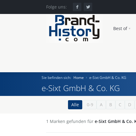
Folge uns:
Best of
Sie befinden sich:
Home
e-Sixt GmbH & Co. KG
e-Sixt GmbH & Co. KG
Home
Alle
0-9
A
B
C
D
Einst und Heute
1
Marken gefunden für
e-Sixt GmbH & Co. 
Marken