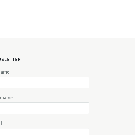
SLETTER
name
hname
l