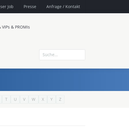
ser Job
Presse
Anfrage
/ Kontakt
& VIPs & PROMIs
T
U
V
W
X
Y
Z