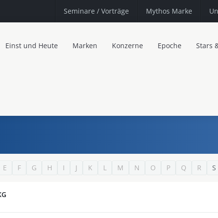
Seminare
/ Vorträge
Mythos Marke
Un
Einst und Heute
Marken
Konzerne
Epoche
Stars 
E
F
G
H
I
J
K
L
M
N
O
P
Q
R
S
KG