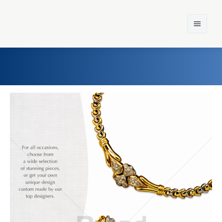
Home
Einst und Heute
Marken
Konzerne
Epoche