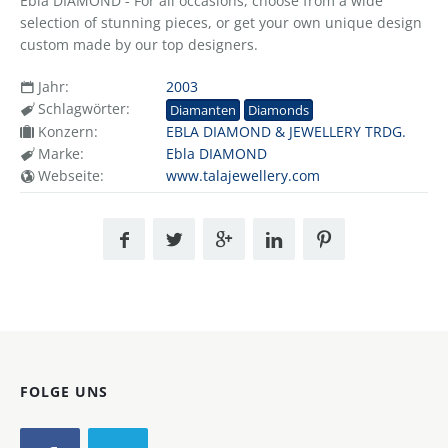
Ebla DIAMOND - For all occasions, choose from a wide
selection of stunning pieces, or get your own unique design
custom made by our top designers.
Jahr:
2003
Schlagwörter:
Diamanten
Diamonds
Konzern:
EBLA DIAMOND & JEWELLERY TRDG.
Marke:
Ebla DIAMOND
Webseite:
www.talajewellery.com
FOLGE UNS