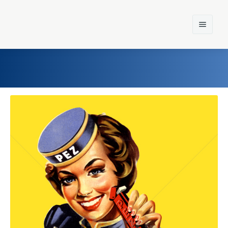
Home
Einst und Heute
Marken
Konzerne
Epoche