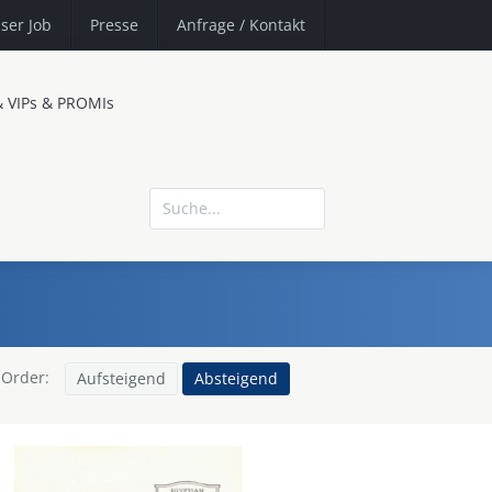
ser Job
Presse
Anfrage
/ Kontakt
& VIPs & PROMIs
Order:
Aufsteigend
Absteigend