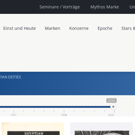
Seminare
/ Vorträge
Mythos Marke
Un
Einst und Heute
Marken
Konzerne
Epoche
Stars 
IAN DEITIES
2025
1971
1998
2025