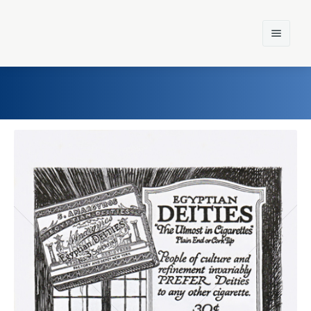
Home
Einst und Heute
Marken
Konzerne
Epoche