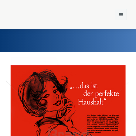
Home
Einst und Heute
Marken
Konzerne
Epoche