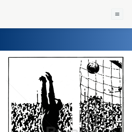
Home
Einst und Heute
Marken
Konzerne
Epoche