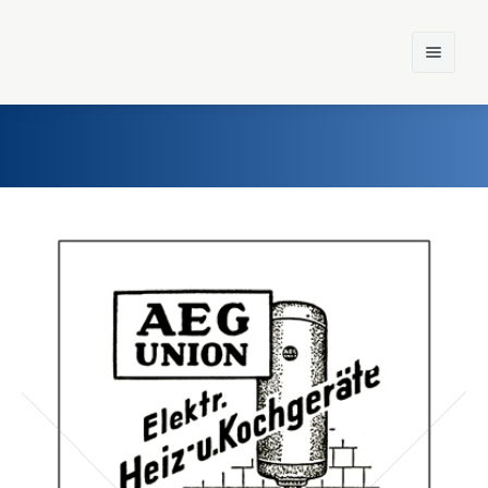
Home
Einst und Heute
Marken
Konzerne
Epoche