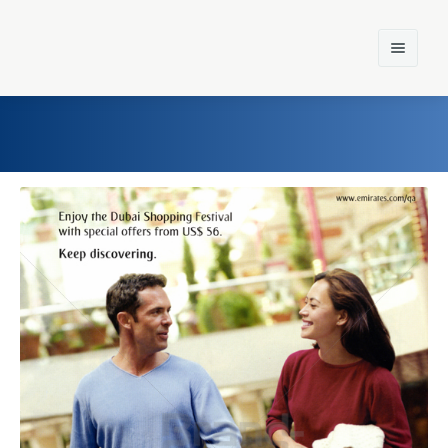
Home
Einst und Heute
Marken
Konzerne
Epoche