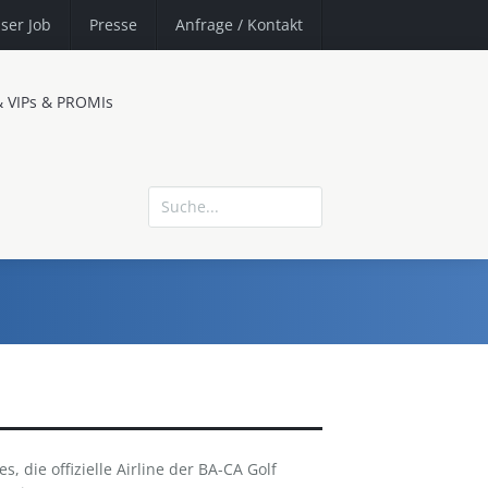
ser Job
Presse
Anfrage
/ Kontakt
& VIPs & PROMIs
es, die offizielle Airline der BA-CA Golf