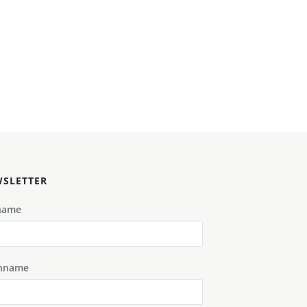
SLETTER
name
hname