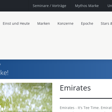
Seminare
/ Vorträge
Mythos Marke
Un
Einst und Heute
Marken
Konzerne
Epoche
Stars 
s
ke!
Emirates
Emirates - It's Tee Time. Emirat