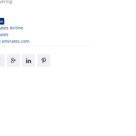
vering.
7
ne
ates Airline
ates
.emirates.com