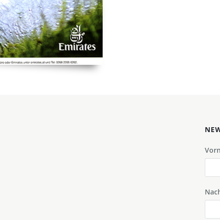
NEW
Vor
Nac