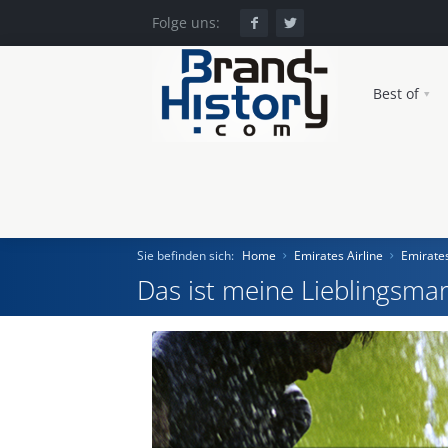
Folge uns:
Best of
Sie befinden sich:
Home
Emirates Airline
Emirate
Das ist meine Lieblingsmar
Home
Einst und Heute
Marken