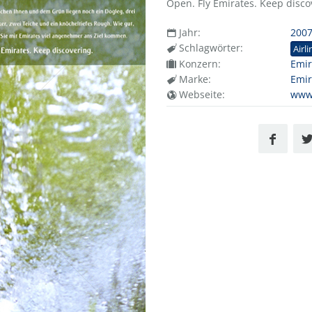
Open. Fly Emirates. Keep disco
Jahr:
200
Schlagwörter:
Airli
Konzern:
Emir
Marke:
Emir
Webseite:
www