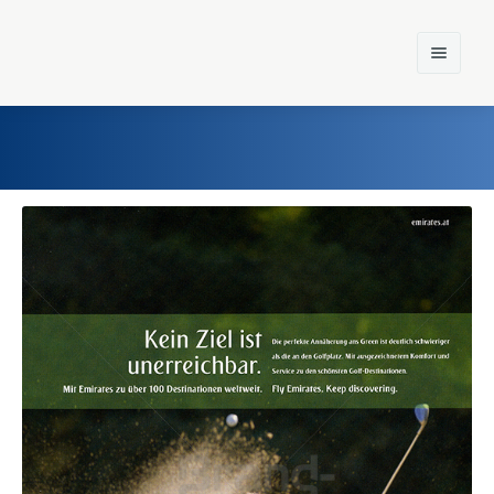
Home
Einst und Heute
Marken
Konzerne
Epoche