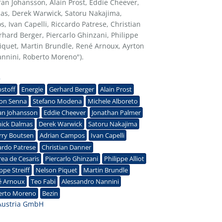
an Johansson, Alain Prost, Eddie Cheever,
as, Derek Warwick, Satoru Nakajima,
, Ivan Capelli, Riccardo Patrese, Christian
hard Berger, Piercarlo Ghinzani, Philippe
n Piquet, Martin Brundle, René Arnoux, Ayrton
annini, Roberto Moreno").
8
bstoff
Energie
Gerhard Berger
Alain Prost
ton Senna
Stefano Modena
Michele Alboreto
an Johansson
Eddie Cheever
Jonathan Palmer
ick Dalmas
Derek Warwick
Satoru Nakajima
rry Boutsen
Adrian Campos
Ivan Capelli
ardo Patrese
Christian Danner
ea de Cesaris
Piercarlo Ghinzani
Philippe Alliot
ippe Streiff
Nelson Piquet
Martin Brundle
é Arnoux
Teo Fabi
Alessandro Nannini
erto Moreno
Bezin
Austria GmbH