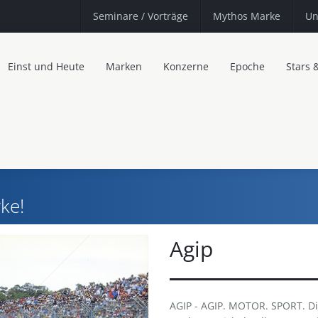
Seminare
/ Vorträge
Mythos Marke
Un
Einst und Heute
Marken
Konzerne
Epoche
Stars 
ke!
Agip
AGIP - AGIP. MOTOR. SPORT. Die