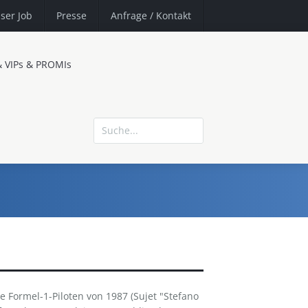
ser Job
Presse
Anfrage
/ Kontakt
& VIPs & PROMIs
 Formel-1-Piloten von 1987 (Sujet "Stefano