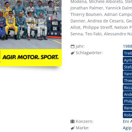
Modena, Michele Alboreto, Stef
Jonathan Palmer, Yannick Dalm
Thierry Boutsen, Adrian Campos
Danner, Andrea de Cesaris, Ger
Alliot, Philippe Streiff, Nelso
Senna, Teo Fabi, Alessandro N
Jahr:
198
Schlagwörter:
Trei
Ayr
Stef
Yann
Thie
Ricc
Andr
Phil
Ren
Rob
Konzern:
Eni 
Marke:
Agip