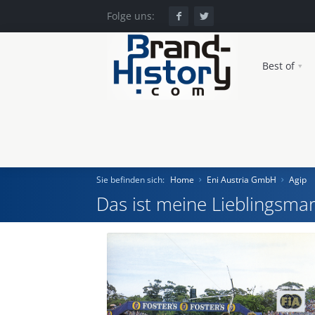
Folge uns:
Best of
Sie befinden sich:
Home
Eni Austria GmbH
Agip
Das ist meine Lieblingsmar
Home
Einst und Heute
Marken