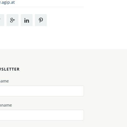
agip.at
SLETTER
name
hname