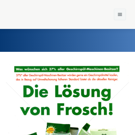
Home
Einst und Heute
Marken
Konzerne
Epoche