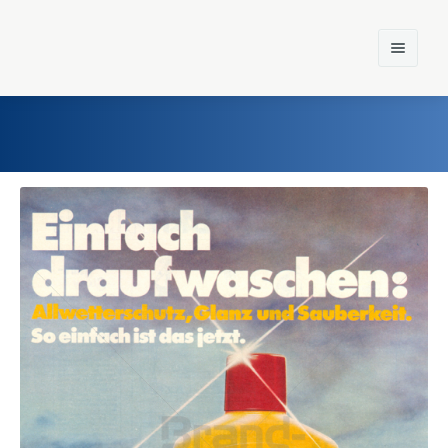
Home
Einst und Heute
Marken
Konzerne
Epoche