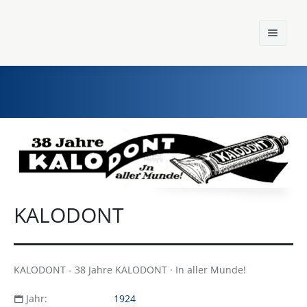
Home
Einst und Heute
Marken
KALODONT
Konzerne
Epoche
KALODONT - 38 Jahre KALODONT · In aller Munde!
Jahr:
1924