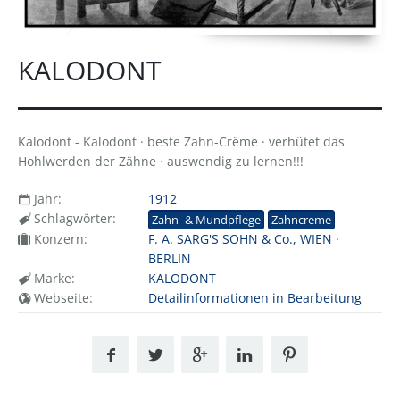
KALODONT
Kalodont - Kalodont · beste Zahn-Crême · verhütet das
Hohlwerden der Zähne · auswendig zu lernen!!!
Jahr:
1912
Schlagwörter:
Zahn- & Mundpflege
Zahncreme
Konzern:
F. A. SARG'S SOHN & Co., WIEN ·
BERLIN
Marke:
KALODONT
Webseite:
Detailinformationen in Bearbeitung