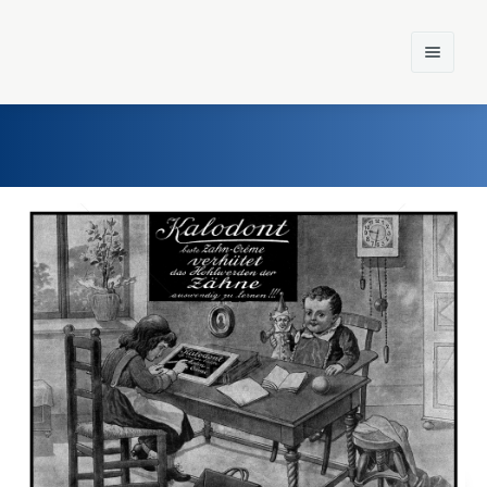
Home
Einst und Heute
Marken
Konzerne
Epoche