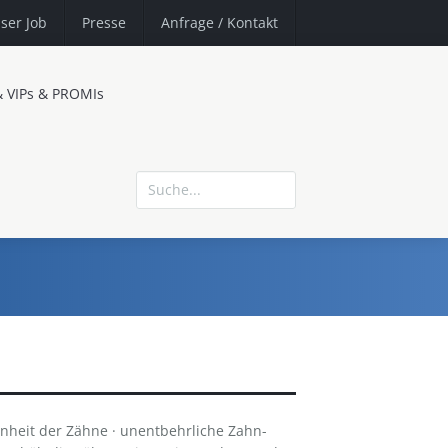
ser Job
Presse
Anfrage
/ Kontakt
& VIPs & PROMIs
eit der Zähne · unentbehrliche Zahn-