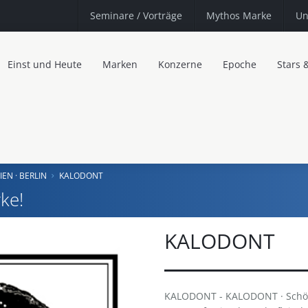
Seminare
/ Vorträge
Mythos Marke
Un
Einst und Heute
Marken
Konzerne
Epoche
Stars 
IEN · BERLIN
KALODONT
ke!
KALODONT
KALODONT - KALODONT · Schönh