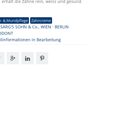
, erhält die Zähne rein, weiss und gesund.
2
n- & Mundpflege
Zahncreme
. SARG'S SOHN & Co., WIEN · BERLIN
ODONT
ilinformationen in Bearbeitung