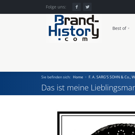
Folge uns:
Best of
Sie befinden sich:
Home
F. A. SARG'S SOHN & Co., W
Das ist meine Lieblingsmar
Home
Einst und Heute
Marken