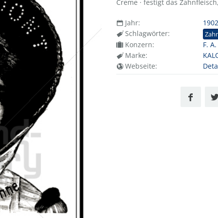
Creme · festigt das Zahnfleisch
Jahr:
190
Schlagwörter:
Zah
Konzern:
F. A
Marke:
KAL
Webseite:
Deta