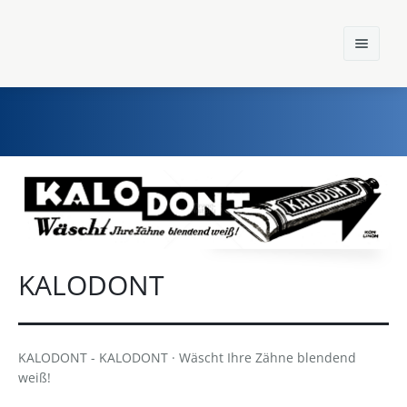
Home
Einst und Heute
Marken
KALODONT
Konzerne
Epoche
KALODONT - KALODONT · Wäscht Ihre Zähne blendend
weiß!