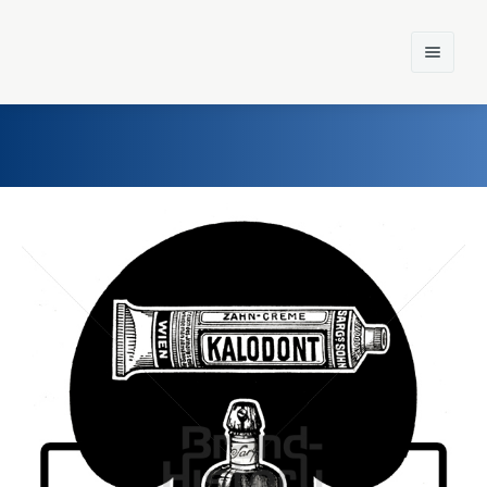
Home
Einst und Heute
Marken
Konzerne
Epoche