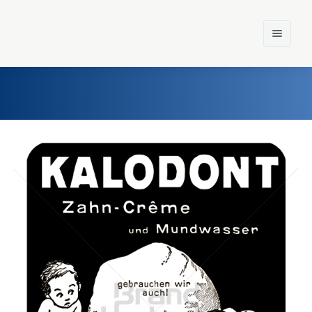
Home
Einst und Heute
Marken
Konzerne
Epoche