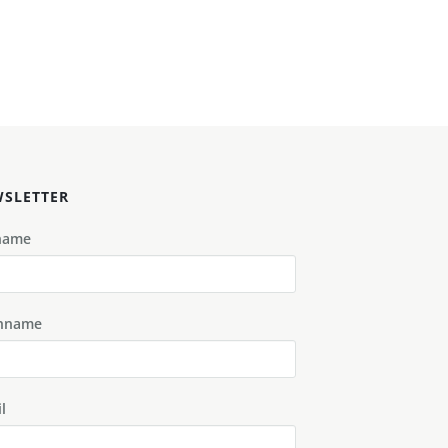
SLETTER
name
hname
l