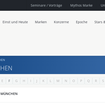
Seminare
/ Vorträge
Mythos Marke
Un
Einst und Heute
Marken
Konzerne
Epoche
Stars 
CHEN
NCHEN
E
F
G
H
I
J
K
L
M
N
O
P
Q
R
S
., MÜNCHEN