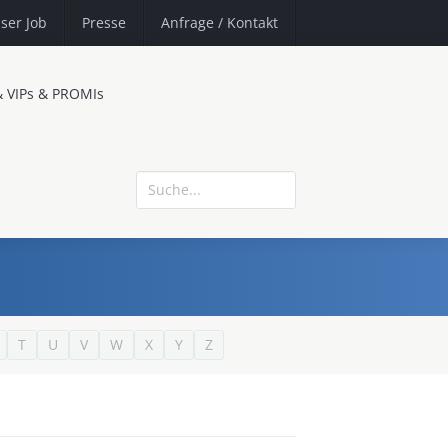
ser Job
Presse
Anfrage
/ Kontakt
& VIPs & PROMIs
T
U
V
W
X
Y
Z