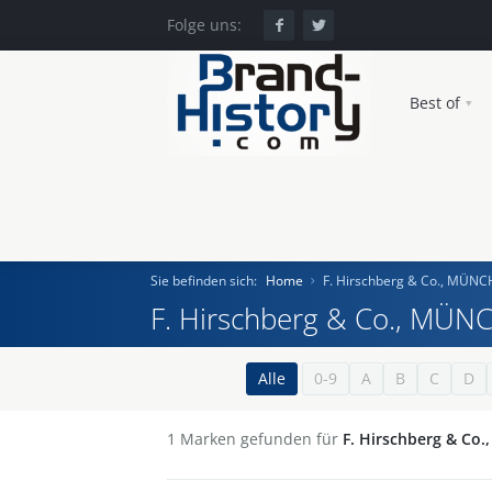
Folge uns:
Best of
Sie befinden sich:
Home
F. Hirschberg & Co., MÜN
F. Hirschberg & Co., MÜ
Home
Alle
0-9
A
B
C
D
Einst und Heute
1
Marken gefunden für
F. Hirschberg & Co
Marken