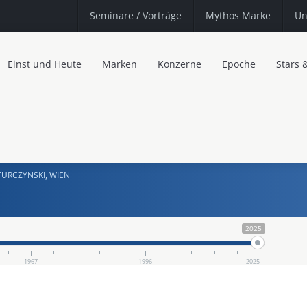
Seminare
/ Vorträge
Mythos Marke
Un
Einst und Heute
Marken
Konzerne
Epoche
Stars 
 TURCZYNSKI, WIEN
2025
1967
1996
2025