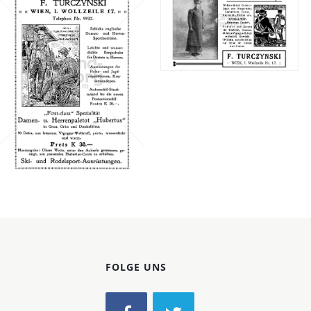
Konzerne
Epoche
F. TURCZYNSKI,
Bild-ID: 46649
F. TURCZYNSKI,
WIEN
WIEN
F. TURCZYNSKI,
F. TURCZYNSKI,
WIEN
WIEN
1908
1910
Bild-ID: 66138
FOLGE UNS