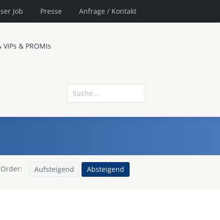
ser Job
Presse
Anfrage
/ Kontakt
& VIPs & PROMIs
Order:
Aufsteigend
Absteigend