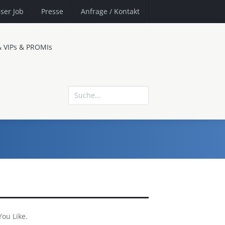
ser Job
Presse
Anfrage
/ Kontakt
& VIPs & PROMIs
You Like.