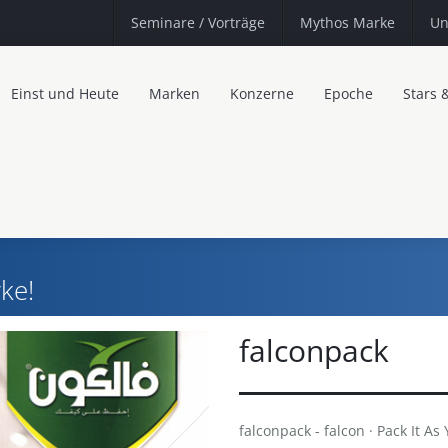
Seminare
/ Vorträge
Mythos Marke
Un
Einst und Heute
Marken
Konzerne
Epoche
Stars 
ke!
falconpack
falconpack - falcon · Pack It As 