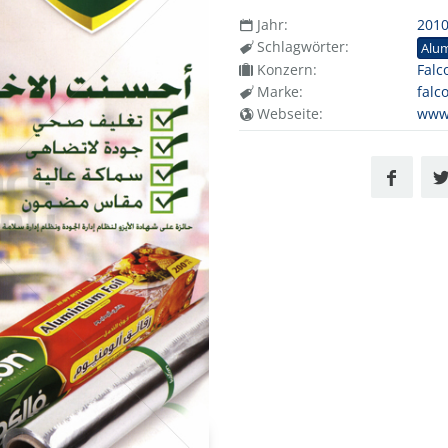
Jahr:
201
Schlagwörter:
Alum
Konzern:
Falc
Marke:
falc
Webseite:
www