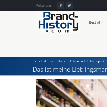
Folge uns:
Best of
Sie befinden sich:
Home
Falcon Pack
falconpack
Das ist meine Lieblingsmar
Home
Einst und Heute
Marken