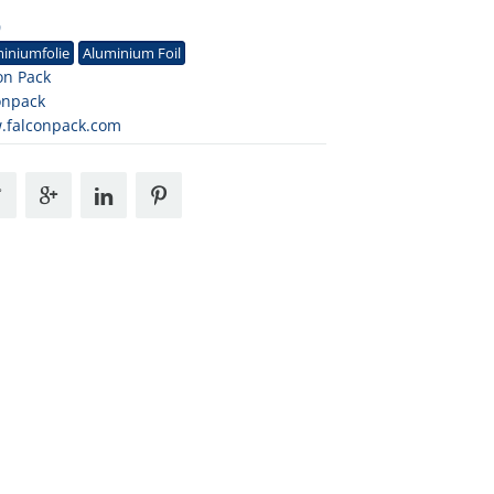
0
iniumfolie
Aluminium Foil
on Pack
onpack
.falconpack.com