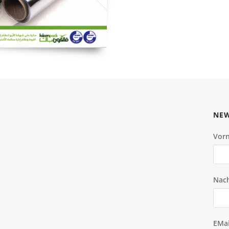
NEW
Vor
Nac
EMai