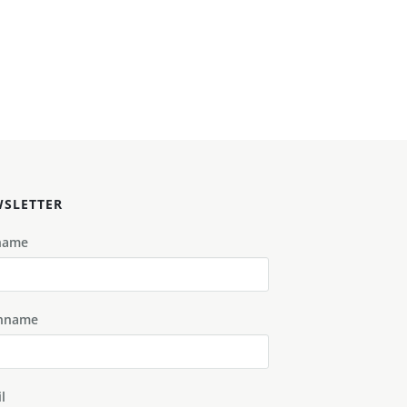
SLETTER
name
hname
l