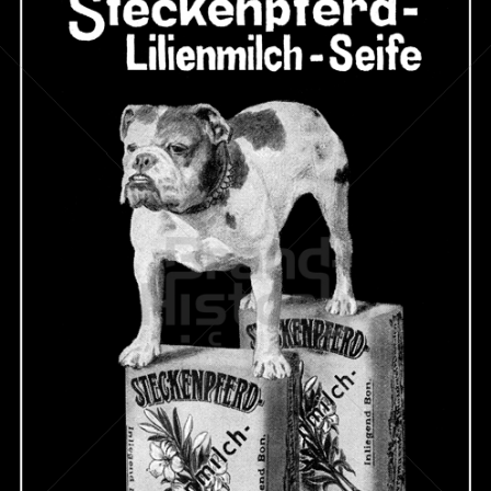
STECKENPFERD-SEIFE
Feinseifen- und Parfumfabriken Bergmann & Co., Radebeul-
Dresden
1912