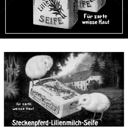
Bild-ID: 46529
STECKENPFERD-SEIFE
Feinseifen- und Parfumfabriken Bergmann & Co., Radebeul-
Dresden
1912