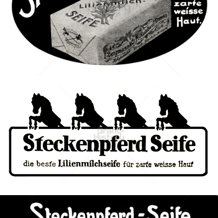
STECKENPFERD-SEIFE
Feinseifen- und Parfumfabriken Bergmann & Co., Radebeul-
Dresden
1924
Bild-ID: 40457
STECKENPFERD-SEIFE
Feinseifen- und Parfumfabriken Bergmann & Co., Radebeul-
Dresden
Bild-ID: 40435
1921