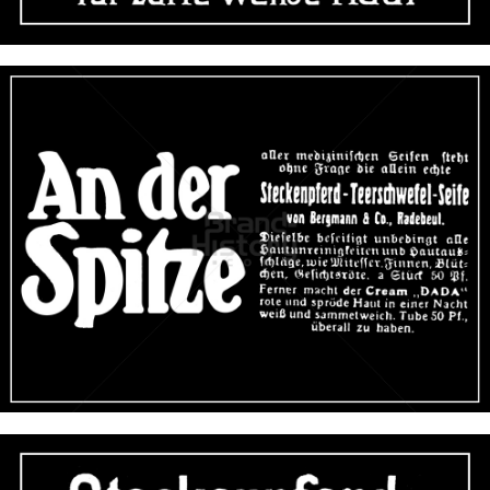
Bild-ID: 46476
STECKENPFERD-SEIFE
Feinseifen- und Parfumfabriken Bergmann & Co., Radebeul-
Dresden
1912
Bild-ID: 46488