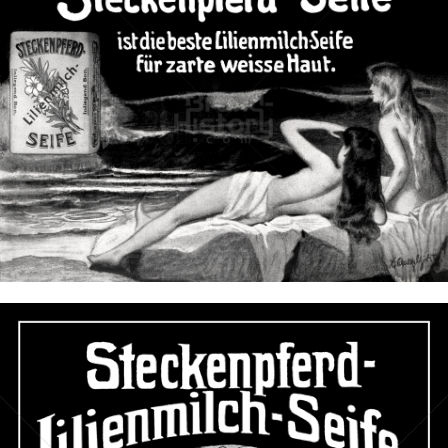
STECKENPFERD-SEIFE
Feinseifen- und Parfumfabriken Bergmann & Co., Radebeul-
Dresden
1913
Bild-ID: 3237