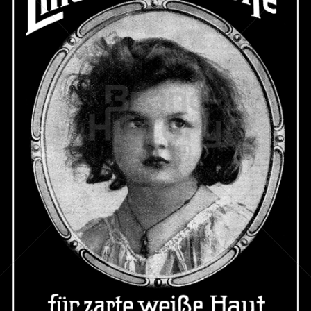
STECKENPFERD-SEIFE
Feinseifen- und Parfumfabriken Bergmann & Co., Radebeul-
Dresden
1912