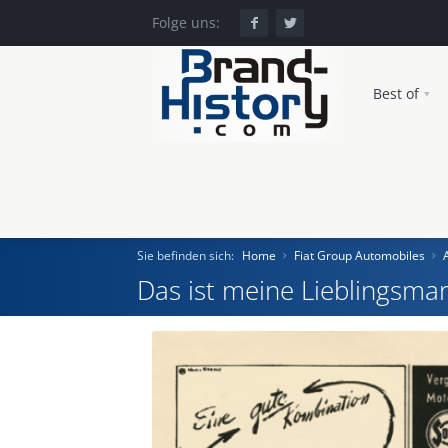
Folge uns:
Best of
Sie befinden sich:
Home
Fiat Group Automobiles
Das ist meine Lieblingsmar
Home
Einst und Heute
Marken