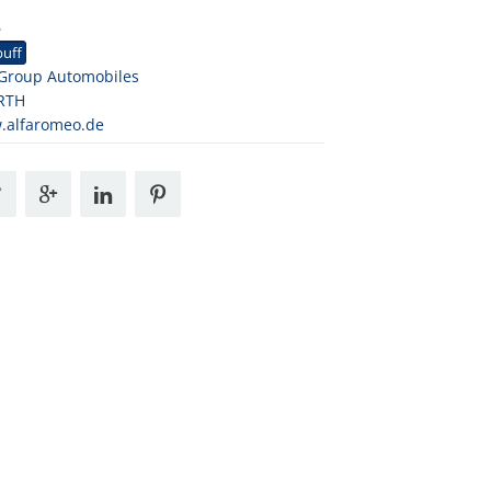
6
puff
 Group Automobiles
RTH
.alfaromeo.de