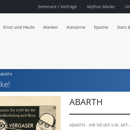
Seminare
/ Vorträge
Mythos Marke
Un
Einst und Heute
Marken
Konzerne
Epoche
Stars 
ABARTH
ke!
ABARTH
ABARTH - IHR NEUER V.W. MI